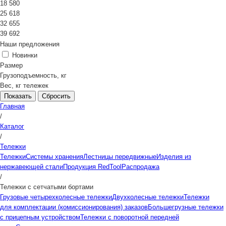
18 580
25 618
32 655
39 692
Наши предложения
Новинки
Размер
Грузоподъемность, кг
Вес, кг тележек
Сбросить
Главная
/
Каталог
/
Тележки
Тележки
Системы хранения
Лестницы передвижные
Изделия из
нержавеющей стали
Продукция RedTool
Распродажа
/
Тележки с сетчатыми бортами
Грузовые четырехколесные тележки
Двухколесные тележки
Тележки
для комплектации (комиссионирования) заказов
Большегрузные тележки
с прицепным устройством
Тележки с поворотной передней