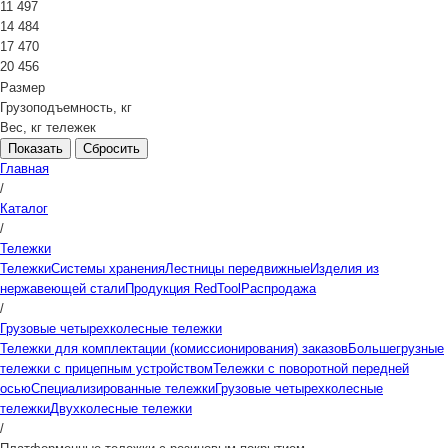
11 497
14 484
17 470
20 456
Размер
Грузоподъемность, кг
Вес, кг тележек
Сбросить
Главная
/
Каталог
/
Тележки
Тележки
Системы хранения
Лестницы передвижные
Изделия из
нержавеющей стали
Продукция RedTool
Распродажа
/
Грузовые четырехколесные тележки
Тележки для комплектации (комиссионирования) заказов
Большегрузные
тележки с прицепным устройством
Тележки с поворотной передней
осью
Специализированные тележки
Грузовые четырехколесные
тележки
Двухколесные тележки
/