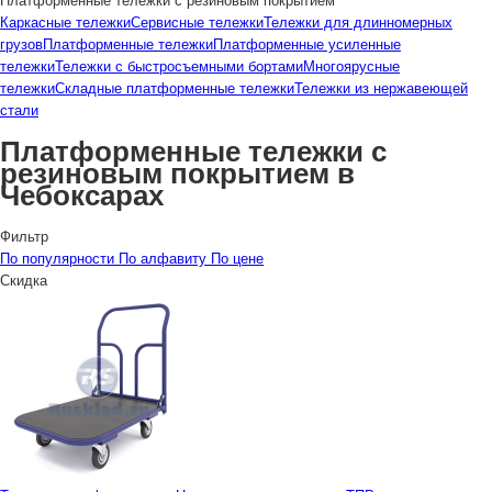
Платформенные тележки с резиновым покрытием
Каркасные тележки
Сервисные тележки
Тележки для длинномерных
грузов
Платформенные тележки
Платформенные усиленные
тележки
Тележки с быстросъемными бортами
Многоярусные
тележки
Складные платформенные тележки
Тележки из нержавеющей
стали
Платформенные тележки с
резиновым покрытием в
Чебоксарах
Фильтр
По популярности
По алфавиту
По цене
Скидка