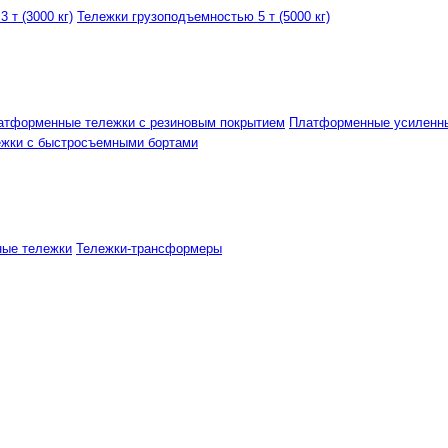
 т (3000 кг)
Тележки грузоподъемностью 5 т (5000 кг)
атформенные тележки с резиновым покрытием
Платформенные усиленн
ежки с быстросъемными бортами
ные тележки
Тележки-трансформеры