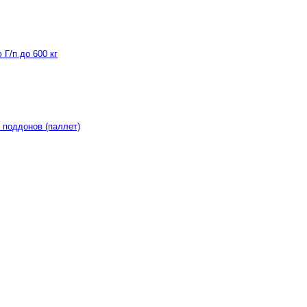
Г/п до 600 кг
 поддонов (паллет)