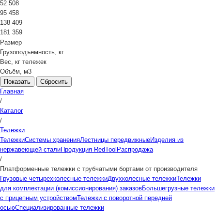
52 508
95 458
138 409
181 359
Размер
Грузоподъемность, кг
Вес, кг тележек
Объём, м3
Сбросить
Главная
/
Каталог
/
Тележки
Тележки
Системы хранения
Лестницы передвижные
Изделия из
нержавеющей стали
Продукция RedTool
Распродажа
/
Платформенные тележки с трубчатыми бортами от производителя
Грузовые четырехколесные тележки
Двухколесные тележки
Тележки
для комплектации (комиссионирования) заказов
Большегрузные тележки
с прицепным устройством
Тележки с поворотной передней
осью
Специализированные тележки