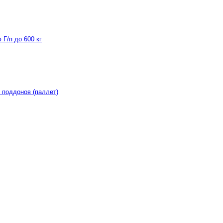
Г/п до 600 кг
 поддонов (паллет)