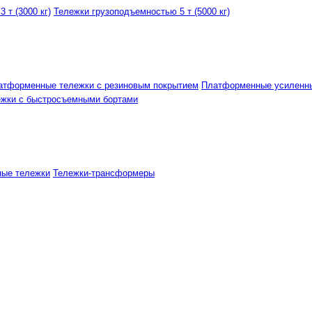
 т (3000 кг)
Тележки грузоподъемностью 5 т (5000 кг)
атформенные тележки с резиновым покрытием
Платформенные усиленн
ежки с быстросъемными бортами
ные тележки
Тележки-трансформеры