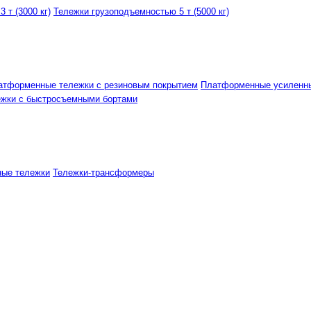
 т (3000 кг)
Тележки грузоподъемностью 5 т (5000 кг)
атформенные тележки с резиновым покрытием
Платформенные усиленн
ежки с быстросъемными бортами
ные тележки
Тележки-трансформеры