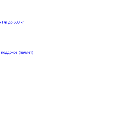
Г/п до 600 кг
 поддонов (паллет)