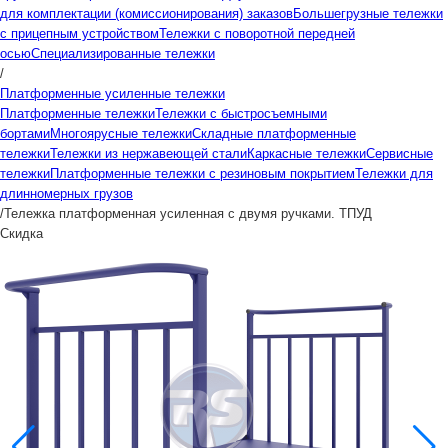
для комплектации (комиссионирования) заказов
Большегрузные тележки
с прицепным устройством
Тележки с поворотной передней
осью
Специализированные тележки
/
Платформенные усиленные тележки
Платформенные тележки
Тележки с быстросъемными
бортами
Многоярусные тележки
Складные платформенные
тележки
Тележки из нержавеющей стали
Каркасные тележки
Сервисные
тележки
Платформенные тележки с резиновым покрытием
Тележки для
длинномерных грузов
/
Тележка платформенная усиленная с двумя ручками. ТПУД
Скидка