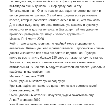
тысячи дороже, имела колёса и платформу из чистого пластика и
выглядела очень дешево. Выбор сразу пал на эту .
Тележка отличная. Она не только выглядит качественно, но и в
целом довольно прочная. У этой платформы есть резиновые
колеса, которые работают намного легче и тише, чем мой авто.
Для своих нужд покупал себе стиральную машину и сушилку,
перевозил их в дом на тележка, и благодаря тей мне даже не
пришлось разбирать сушилку и звонить грузчикам."
Максим П.
4 марта 2020
Ребят, телега качественная, по крайней мере в сравнении с
аналогами. Китай - дешево и разваливается. Европейские - очень
дорого и качество при этом абсолютно идентичное. Я уверен,
никто из вас платить больше 130 евро за такую телегу не станет.
Так что, это вариант с самого начала показался мне самым
оптимальным. В ней очень радует качественная сварка. Довольно
надёжная и малогаборитная.
Марина
7 февраля 2019
Очень удобный захват ручки под руку!
Крепкая,надёжная, качество-цена -полностью соответствует!
Всем рекомендую!!!!
Очень довольны остались покупкой,будем заказывать ещё!
Анна
7 февраля 2019
Уже более полугода используем телегу на складе, никаких