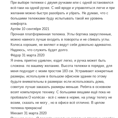
При выборе тележки с двумя ручками или с одной остановился
всё-таки на одной ручке. С ней вроде и управляться легче и при
желании можно быстро разобрать и убрать. Не думаю, что с
большими тележками буду испытывать такой же уровень
комфорта.
Артём
10 сентября 2021
Прочная платформенная тележка. Углы бортика закругленные,
можно намного лучше входить в повороты и не сбивать углы.
Колеса хорошие, не виляют и ведут себя довольно адекватно.
Надеюсь, что служить будет долго.
Фёдор
31 марта 2020
Я очень приятно удивлен, ездит легко, и ручка может быть
сложена по вашему желанию. Высота тележки в порядке, для
меня подходит с моим простом 183 см. Устраивают конкретные
размеры, используем в большом офисном здании по этому
будьте внимательны в размерах если использовать дома,
советую лучше заказать размеры меньше. Ребята в основном
возят компьтерную технику. С большими вещами ещё пока не
пробовали.О колёсах - всё с ними в норме, на улицу телегу не
возим, сказать не могу , но в офисе всё отлично. В целом
тележка прекрасна!
Михаил
31 марта 2020