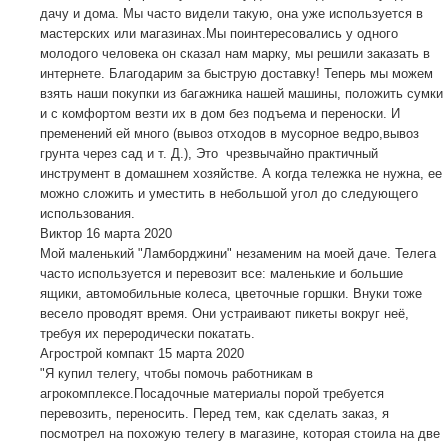
дачу и дома. Мы часто видели такую, она уже используется в
мастерских или магазинах.Мы поинтересовались у одного
молодого человека он сказал нам марку, мы решили заказать в
интернете. Благодарим за быструю доставку! Теперь мы можем
взять наши покупки из багажника нашей машины, положить сумки
и с комфортом везти их в дом без подъема и переноски. И
пременений ей много (вывоз отходов в мусорное ведро,вывоз
грунта через сад и т. Д.), Это чрезвычайно практичный
инструмент в домашнем хозяйстве. А когда тележка не нужна, ее
можно сложить и уместить в небольшой угол до следующего
использования.
Виктор
16 марта 2020
Мой маленький "Ламборджини" незаменим на моей даче. Телега
часто используется и перевозит все: маленькие и большие
ящики, автомобильные колеса, цветочные горшки. Внуки тоже
весело проводят время. Они устраивают пикеты вокруг неё,
требуя их переродически покатать.
Агрострой компакт
15 марта 2020
"Я купил телегу, чтобы помочь работникам в
агрокомплексе.Посадочные материалы порой требуется
перевозить, переносить. Перед тем, как сделать заказ, я
посмотрел на похожую телегу в магазине, которая стоила на две