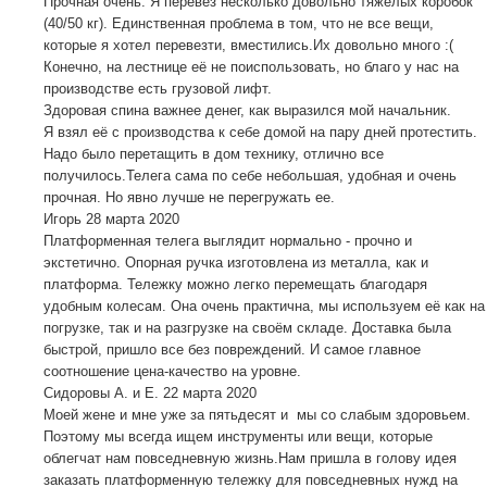
Прочная очень. Я перевёз несколько довольно тяжелых коробок
(40/50 кг). Единственная проблема в том, что не все вещи,
которые я хотел перевезти, вместились.Их довольно много :(
Конечно, на лестнице её не поиспользовать, но благо у нас на
производстве есть грузовой лифт.
Здоровая спина важнее денег, как выразился мой начальник.
Я взял её с производства к себе домой на пару дней протестить.
Надо было перетащить в дом технику, отлично все
получилось.Телега сама по себе небольшая, удобная и очень
прочная. Но явно лучше не перегружать ее.
Игорь
28 марта 2020
Платформенная телега выглядит нормально - прочно и
экстетично. Опорная ручка изготовлена ​​из металла, как и
платформа. Тележку можно легко перемещать благодаря
удобным колесам. Она очень практична, мы используем её как на
погрузке, так и на разгрузке на своём складе. Доставка была
быстрой, пришло все без повреждений. И самое главное
соотношение цена-качество на уровне.
Сидоровы А. и Е.
22 марта 2020
Моей жене и мне уже за пятьдесят и мы со слабым здоровьем.
Поэтому мы всегда ищем инструменты или вещи, которые
облегчат нам повседневную жизнь.Нам пришла в голову идея
заказать платформенную тележку для повседневных нужд на