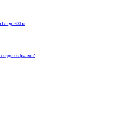
Г/п до 600 кг
 поддонов (паллет)