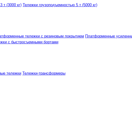
 т (3000 кг)
Тележки грузоподъемностью 5 т (5000 кг)
атформенные тележки с резиновым покрытием
Платформенные усиленн
ежки с быстросъемными бортами
ные тележки
Тележки-трансформеры