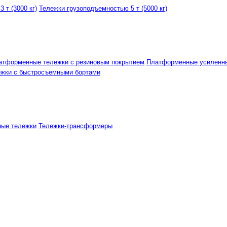
 т (3000 кг)
Тележки грузоподъемностью 5 т (5000 кг)
атформенные тележки с резиновым покрытием
Платформенные усиленн
ежки с быстросъемными бортами
ные тележки
Тележки-трансформеры