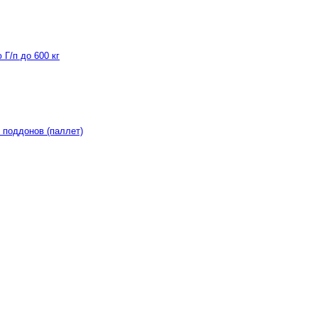
Г/п до 600 кг
 поддонов (паллет)