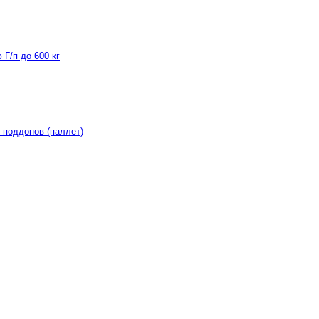
Г/п до 600 кг
 поддонов (паллет)