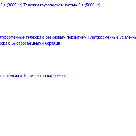
 т (3000 кг)
Тележки грузоподъемностью 5 т (5000 кг)
атформенные тележки с резиновым покрытием
Платформенные усиленн
ежки с быстросъемными бортами
ные тележки
Тележки-трансформеры