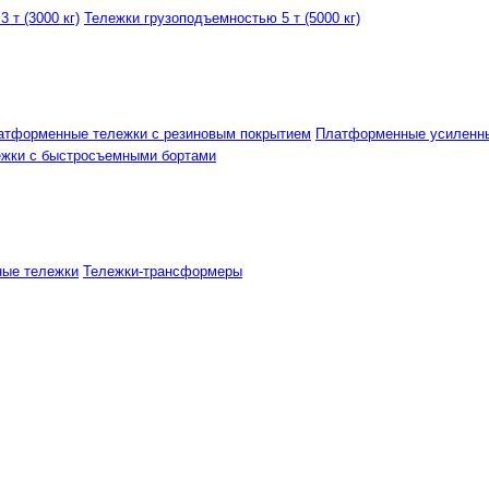
 т (3000 кг)
Тележки грузоподъемностью 5 т (5000 кг)
атформенные тележки с резиновым покрытием
Платформенные усиленн
ежки с быстросъемными бортами
ные тележки
Тележки-трансформеры