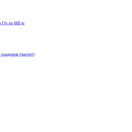
Г/п до 600 кг
 поддонов (паллет)